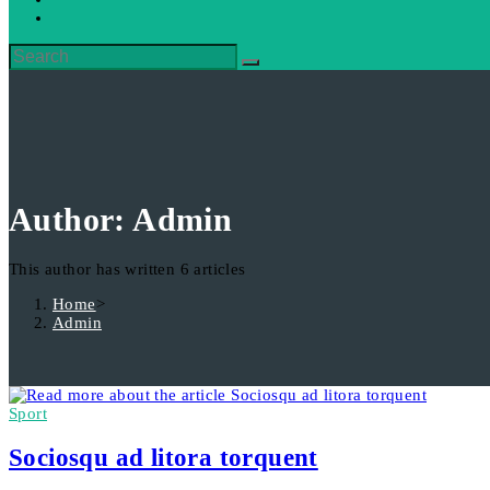
Author:
Admin
This author has written 6 articles
Home
>
Admin
Sport
Sociosqu ad litora torquent