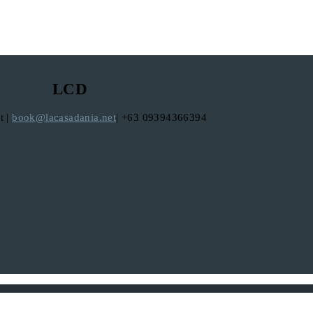
LCD
t |
book@lacasadania.net
| +63 09394366394